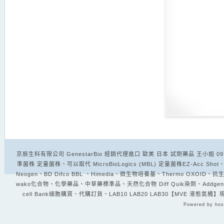
京辰生科有限公司 GenestarBio 經銷代理進口 歐美 日本 試劑藥品 王小姐 0970-072
準菌株 定量菌株、可以取代 MicroBioLogics (MBL) 定量菌株EZ-Acc Shot、EZ-
Neogen、BD Difco BBL 、Himedia、微生物培養基、Thermo OXOID
wako化合物、化學藥品、中草藥標準品、天然化合物 Diff Quik染劑、Addgene 
cell Bank細胞購買、代購訂貨、LAB10 LAB20 LAB30【MVE 液態氮桶
Powered by hos