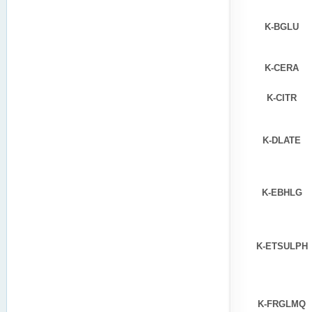
K-BGLU
K-CERA
K-CITR
K-DLATE
K-EBHLG
K-ETSULPH
K-FRGLMQ