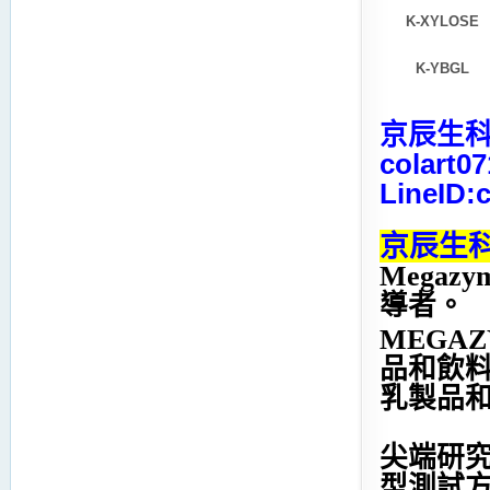
K-XYLOSE
K-YBGL
京辰生科 
colart0
LineID:
京辰生科
Mega
導者。
MEGA
品和飲
乳製品
尖端研究
型測試