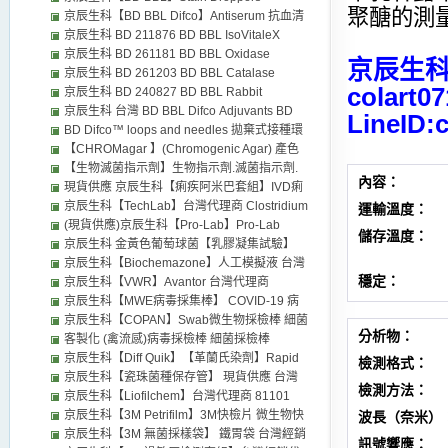
聚醣的測
REAGENTS 台灣代理商 distributors
京辰生科【BD BBL Difco】Antiserum 抗血清
BD 沙門氏菌抗血清 台灣 經銷代理
京辰生科 BD 211876 BD BBL IsoVitaleX
Enrichment 台灣代理商 distributors
京辰生科 BD 261181 BD BBL Oxidase
京辰生科 
reagent 氧化酶試劑 台灣代理商 distributors
京辰生科 BD 261203 BD BBL Catalase
colart0
Reagent Dropper 過氧化氫酶試劑 台灣代理
京辰生科 BD 240827 BD BBL Rabbit
商 distributors
Coagulase Plasma Rabbit with EDTA 台灣代
京辰生科 台灣 BD BBL Difco Adjuvants BD
LineID:
理商 distributors
263810 完全佐劑 BD 263910不完全佐劑 BD
BD Difco™ loops and needles 拋棄式接種環
231141結核菌H37台灣代理商 distributors
【CHROMagar 】(Chromogenic Agar) 產色
素培養基
【生物滅菌指示劑】生物指示劑.滅菌指示劑.
內容：
Bioindicator, BI
現貨供應 京辰生科【痢疾阿米巴套組】IVD痢
疾阿米巴檢測套組E. Histolytica ELISA Kit 台
京辰生科【TechLab】台灣代理商 Clostridium
運輸溫度：
灣代理商 distributors
difficile 困難梭狀桿菌 快篩檢驗檢測試劑 IVD
(現貨供應)京辰生科【Pro-Lab】Pro-Lab
儲存溫度：
distributors
Diagnostics USA 台灣代理商 金黃色葡萄球菌
京辰生科 金黃色葡萄球菌【乳膠凝集試驗】
乳膠凝集試驗套組PL080B Staph Latex
沙門氏菌 乳膠凝集 Latex agglutination 台灣
京辰生科【Biochemazone】人工模擬液 台灣
穩定：
代理商
代理商 人造體液 人工唾液 人造尿液 DIN
京辰生科【VWR】Avantor 台灣代理商
53160人工汗液 台灣代理商 distributors
Epredia™ J1800AMNZ Epredia SuperFrost
京辰生科【MWE病毒採集棒】 COVID-19 病
Plus Adhesion slides Control Slides- Fisher
毒採集運送管 冠狀病毒 distributors
京辰生科【COPAN】Swab微生物採檢棒 細菌
分析物：
Scientific Thermo scientific superfrost
採檢運送管 病毒採集管
客製化 (禽流感)病毒採檢棒 細菌採檢棒
microscope slides
京辰生科【Diff Quik】【革蘭氏染劑】Rapid
檢測格式：
Gram stain/ 【Diff Quick】細胞血球染劑
京辰生科【瓷珠菌種保存管】 現貨供應 台灣
檢測方法：
【Acid Fast stain】耐酸性染劑 TB stain 抗酸
代理商 微生物培養基 成品培養基 厭氧缸 產氣
京辰生科【Liofilchem】台灣代理商 81101
性染色液【Luxol Fast Blue Stain Kit】(Myelin
包 抗生素紙錠 distributors
MUP Selective Supplement (Liofilchem)乳酸
京辰生科【3M Petrifilm】3M快檢片 微生物快
波長（奈米）
Stain) 染色液 台灣代理商 distributors
菌 TOS MUP (Lithium-Mupirocin)
檢片 台灣經銷代理
京辰生科【3M 無菌採樣袋】 鐵胃袋 台灣經銷
訊號響應：