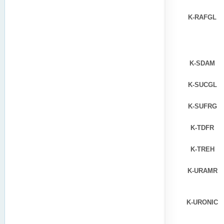
K-RAFGL
K-SDAM
K-SUCGL
K-SUFRG
K-TDFR
K-TREH
K-URAMR
K-URONIC