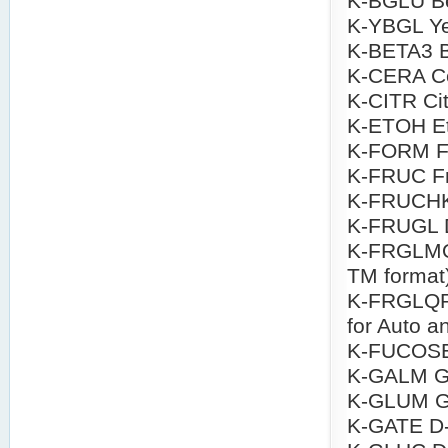
K-BGLU Be
K-YBGL Ye
K-BETA3 B
K-CERA Ce
K-CITR Cit
K-ETOH Eth
K-FORM Fo
K-FRUC Fr
K-FRUCHK 
K-FRUGL D
K-FRGLMQ 
TM format
K-FRGLQR 
for Auto a
K-FUCOSE 
K-GALM G
K-GLUM G
K-GATE D-