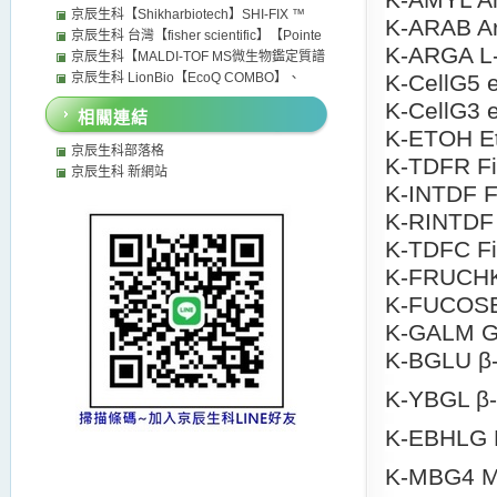
【EcoQ COMBO】二合一實驗室級超純水系
【Ruixibiotech】【nanocomposix】【】
SuperFrost Plus Adhesion slides Control
毒液或Kit 質體 Vector
京辰生科【Shikharbiotech】SHI-FIX ™
K-ARAB A
統 可以加裝去除內毒素 可以取代Merck
Gold Nanoparticles InnovaGOLD 奈米金
Slides- Fisher Scientific Thermo scientific
COVERSLIPS 懸浮細胞專用玻片 台灣代理商
京辰生科 台灣【fisher scientific】【Pointe
K-ARGA L-
millipore Sigma 純水機 默克Milli-Q超純水 純
Innova Biosciences BBIsolution
superfrost microscope slides
distributors
HORIBA Scientific】fishersci fisher scientific
京辰生科【MALDI-TOF MS微生物鑑定質譜
水系統 Milli-Q超純水系統
Nanoparticles
thermo Pointe Scientific 歐美日本試劑藥品經
儀】MicroIDSys (ASTA)、Bruker MALDI
京辰生科 LionBio【EcoQ COMBO】、
K-CellG5 
銷代理
Biotyper 與 BioMérieux VITEK MS 推薦 評價
【Millipore (Merck)】【ELGA】 與
K-CellG3 
相關連結
比較CP值 台灣京辰生科購買價格我最便宜 台
【Sartorius】實驗室超純水系統 純水機推薦
K-ETOH E
灣歐美日本韓國各廠牌試劑藥品 經銷代理商
評價 評比 比較優缺點 台灣CP值最高的超純水
京辰生科部落格
K-TDFR Fib
MALDI-TOF MS 飛行質譜儀分析儀快速菌種鑑
機 台灣歐美日本試劑藥品經銷代理商
京辰生科 新網站
定 京辰生科【MALDI-TOF MS微生物鑑定質譜
K-INTDF Fi
儀】
K-RINTDF F
K-TDFC Fib
K-FRUCHK 
K-FUCOSE
K-GALM Ga
K-BGLU β-
K-YBGL β-
K-EBHLG E
K-MBG4 Ma