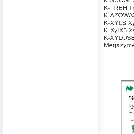
K-SUCGL 
K-TREH Tr
K-AZOWAX 
K-XYLS Xy
K-XylX6 X
K-XYLOSE
Megazyme 