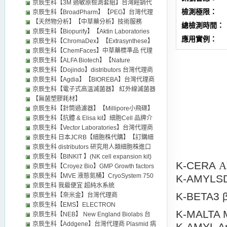
代理
京辰生科【3M 過敏原檢測套組】台灣經銷代
檢測極限：
理
京辰生科【BroadPharm】【PEG】台灣代理
商 distributors 廠牌 PEG衍生物 藥物傳輸 相關
【天然物分析】【中草藥分析】技術服務
總檢測時間：
產品 Biochemicals and Enzymes 京辰生科
Custom Service
京辰生科【Biopurify】【Aktin Laboratories
應用實例：
【BroadPharm】台灣代理商 聚乙二醇 PEG
】中草藥標準品 中藥標準品 天然化合物
京辰生科【ChromaDex】【Extrasynthese】
Lipid 產品 PEG衍生物 藥物傳輸 PEG客製化
Biochemicals and Enzymes 台灣代理商
中草藥標準品 天然化合物 法國中草藥
京辰生科【ChemFaces】中草藥標準品 代理
PEG訂製 PEG定制 broadpharm distributor
distributors
Biochemicals and Enzymes 台灣代理商
商 植物天然化合物 天然產物 Biochemicals
京辰生科【ALFA Biotech】【Nature
broad pharm
distributors
and Enzymes 台灣代理商
Standard 詩丹德】【BioCrick】中草藥標準品
京辰生科【Dojindo】distributors 台灣代理商
天然化合物 天然物 Compund 化合物
CCK8 試劑 套組 化合物 distributors
京辰生科【Agdia】【BIOREBA】台灣代理商
Biochemicals and Enzymes 代理商
distributors 植物病毒的檢測試劑 ELISA kit
京辰生科【電子式高溫滅菌器】 紅外線滅菌器
Dragon 320 Dragon 300 不鏽鋼培養皿旋轉台
【無菌塑膠耗材】
台灣代理商 distributors
京辰生科【針筒過濾器】【Millipore小飛碟】
Millex 針頭過濾器
京辰生科【抗體 & Elisa kit】細胞Cell 品牌介
紹 台灣代理商 distributors
京辰生科【Vector Laboratories】台灣代理商
distributors【VectorLabs】 免疫試劑,IHC,螢
京辰生科 日本JCRB【細胞株代購】【訂購細
光染色,各類產品
胞】Addexbio ACCEGEN代理細胞試劑
京辰生科 distributors 研究用人類細胞株進口
Primary Cell Stem Cell Cell Line 培養基 cell
各廠牌細胞 台灣代理 進口代訂代購
京辰生科【BINKIT 】(NK cell expansion kit)
K-CERA
A
culture台灣代理商
PBMC【JCRB Cell Bank】【PromoCell】
NK細胞培養放大 日本 NK細胞培養基 台灣代
京辰生科【Croyez Bio】GMP Growth factors
【AddexBio 細胞】【kerafast 細胞】
理商 distributors
(GMP grade rProtein )
京辰生科【MVE 液態氮桶】CryoSystem 750
K-AMYLSD
【ACCEGEN】【iXCells】【cell
我最便宜 液態氮儲存桶 【MVE XC 47 11-
京辰生科 我最便宜 超純水系統
K-BETA3 β
application】【cell systems】【Cyagen】
6SQ】distributors 京辰生科 台灣現貨供應
LionBio【EcoQ COMBO】台灣代理商 二合一
京辰生科【奈米金】台灣代理商
【CET celleng-tech 細胞】【CHI Scientific】
LAB10 LAB20 LAB30【MVE 液態氮桶】MVE
實驗室級超純水系統 純水機 可以加裝去除內
【bbisolutions】【nanobiosols】
京辰生科【EMS】ELECTRON
K-MALTA M
【Celprogen】【Innoprot細胞】
Lab Series 我最便宜 - LAB 10 LAB 20 LAB
毒素的裝置(費用另計) 京辰生科 我最便宜 純
【nanocs】【nanoprobes】【nanopartz】
MICROSCOPY SCIENCES (emsdiasum) 台
京辰生科【NEB】 New England Biolabs 台
30 歐美日本試劑藥品經銷代理
水機 超純水系統 LionBio 台灣經銷代理
【nanocomposix】【nanopartz】
灣代理商 Epredia™ J1800AMNZ Epredia
灣經銷代理
京辰生科【Addgene】台灣代理商 Plasmid 病
K-AMYL Am