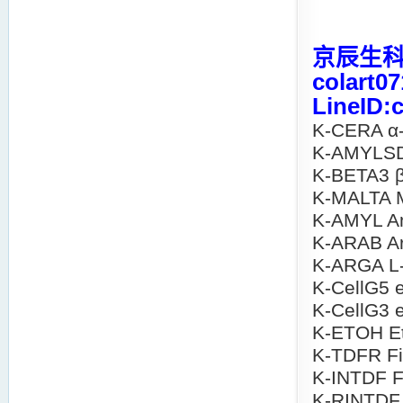
京辰生科 
colart0
LineID:
K-CERA α-
K-AMYLSD 
K-BETA3 β
K-MALTA M
K-AMYL Am
K-ARAB A
K-ARGA L-
K-CellG5 
K-CellG3 
K-ETOH E
K-TDFR Fib
K-INTDF Fi
K-RINTDF F