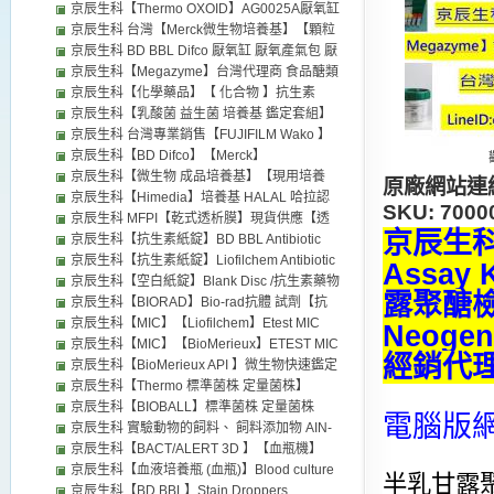
氧指示劑96118 台灣代理商 微耗氧產氣包 微
厭氧缸 生物梅里埃 法國 【厭氧缸】厭氧產氣
京辰生科【Thermo OXOID】AG0025A厭氧缸
需氧產氣包 微厭氧產氣包 厭氧袋 Thermo
包 微耗氧產氣包 96118 厭氧指示劑 無氧指示
BR0055B 厭氧指示劑 台灣代理商 MGC厭氧
京辰生科 台灣【Merck微生物培養基】【顆粒
OXOID Merck Millipore BD BBL distributors
紙 台灣現貨供應【可以取代MGC厭氧缸 MGC
缸 厭氧產氣包 Thermo OXOID distributors
微生物培養基】【Sigma-Aldrich】
京辰生科 BD BBL Difco 厭氧缸 厭氧產氣包 厭
厭氧產氣包】 Biomerieux 歐美日本試劑藥品
MerckMillipore台灣經銷代理默克) 成品培養基
氧指示劑 (Gas Pak System & Anaerobic
京辰生科【Megazyme】台灣代理商 食品醣類
經銷代理
粉末培養基 厭氧缸 厭氣缸 厭氧產氣包 代理
Products) 台灣 京辰生科 經銷 代理歐美各廠牌
檢測分析試劑 【NEOGEN】代理商
京辰生科【化學藥品】【 化合物 】抗生素
試劑 藥品 培養基
Megazyme distributors
compound 中間體 化學標準品 特殊化學品
京辰生科【乳酸菌 益生菌 培養基 鑑定套組】
Biochemicals and Enzymes 台灣代理商
成品培養基 BIM-25 微生物培養基 API鑑定套
京辰生科 台灣專業銷售【FUJIFILM Wako 】
distributor
組 台灣代理商 distributors
和光純藥株式會社【化學藥品】【 化合物 】
京辰生科【BD Difco】【Merck】
試劑製造商 化學藥品 抗體代理 iba1 antibody
【Himedia】【Neogen】微生物 培養基 (粉
京辰生科【微生物 成品培養基】【現用培養
原廠網站連結【M
Laboratory Chemicals-FUJIFILM Wako
末) 台灣 各廠牌套組試劑藥品代理 成品培養基
基】Agar plate 綿羊血 馬血 distributors 台灣
京辰生科【Himedia】培養基 HALAL 哈拉認
SKU: 70
Chemicals
distributor
代理商
證 清真認證 台灣代理商 微生物培養基 成品培
京辰生科 MFPI【乾式透析膜】現貨供應【透
京辰生科【
養基 Himedia distributors
析夾】MFPI (Cellu-Sep T)、Orange、
京辰生科【抗生素紙錠】BD BBL Antibiotic
Spectrum (Repligen) 台灣代理商 distributors
discs 藥敏紙片 台灣代理商 BD BBL
京辰生科【抗生素紙錠】Liofilchem Antibiotic
Assay 
distributors 成品培養基
discs 藥敏紙片 台灣代理商 Etest MIC Test
京辰生科【空白紙錠】Blank Disc /抗生素藥物
露聚醣
Strip藥敏試驗 空白紙錠 Liofilchem
測定濾紙 台灣代理商 抗生素紙錠 Liofilchem
京辰生科【BIORAD】Bio-rad抗體 試劑【抗
distributors OXOID Thermo Disc dispenser
distributors
生素紙錠】Antibiotic discs 藥敏紙片 台灣代理
京辰生科【MIC】【Liofilchem】Etest MIC
Neog
商 distributors
Test Strip藥敏試驗 台灣代理商 抗生素紙錠 空
京辰生科【MIC】【BioMerieux】ETEST MIC
經銷代
白紙錠 Liofilchem distributors
Test Strip藥敏試驗 台灣代理商 Etest
京辰生科【BioMerieux API 】微生物快速鑑定
BioMerieux distributors 成品培養基
套組 台灣代理商 distributors BioMerieux API
京辰生科【Thermo 標準菌株 定量菌株】
成品培養基
OXOID 定性定量菌株 台灣代理商 台灣經銷代
京辰生科【BIOBALL】標準菌株 定量菌株
電腦版
理實驗室試劑藥品 GPT 可以取代
【BioMerieux】培養基效能試驗 台灣經銷代
京辰生科 實驗動物的飼料、 飼料添加物 AIN-
MicroBioLogics (MBL) 品管用標準菌株 EZ-
理實驗室試劑藥品 可以取代 MicroBioLogics
76、AIN-76 A、AIN-93G、 維生素混合物
京辰生科【BACT/ALERT 3D 】【血瓶機】
Acc Shot EZ-CFU Thermo OXOID 厭氧缸 厭
(MBL) 品管用標準菌株 EZ-Acc Shot EZ-CFU
Vitamin Mixture、 礦物質混合物AIN-76 Salt
【BioMerieux】distributors
京辰生科【血液培養瓶 (血瓶)】Blood culture
半乳甘露
氧產氣包 抗生素紙錠 distributors
Mix 現貨供應
京辰生科【BD BBL】Stain Droppers