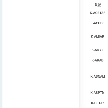
貨號
K-ACETAF
K-ACHDF
K-AMIAR
K-AMYL
K-ARAB
K-ASNAM
K-ASPTM
K-BETA3