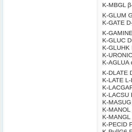
K-MBGL β-
K-GLUM G
K-GATE D-
K-GAMINE 
K-GLUC D
K-GLUHK D
K-URONIC 
K-AGLUA 
K-DLATE D
K-LATE L-L
K-LACGAR 
K-LACSU L
K-MASUG 
K-MANOL D
K-MANGL 
K-PECID Pe
K-PullG6 P