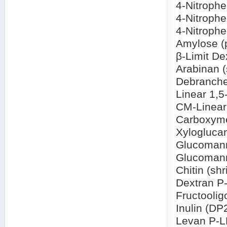
4-Nitroph
4-Nitroph
4-Nitrophe
Amylose (
β-Limit De
Arabinan 
Debranche
Linear 1,5
CM-Linear
Carboxyme
Xylogluca
Glucomann
Glucomann
Chitin (sh
Dextran 
Fructooli
Inulin (DP
Levan P-