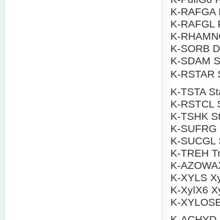
K-RAFGA R
K-RAFGL R
K-RHAMN
K-SORB D-S
K-SDAM S
K-RSTAR S
K-TSTA St
K-RSTCL St
K-TSHK Sta
K-SUFRG S
K-SUCGL 
K-TREH Tr
K-AZOWAX 
K-XYLS Xy
K-XylX6 X
K-XYLOSE
K-ACHYD A