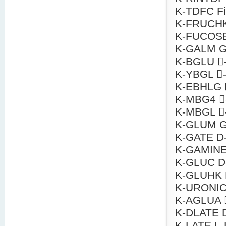
K-TDFC Fib
K-FRUCHK 
K-FUCOSE
K-GALM Ga
K-BGLU -G
K-YBGL -
K-EBHLG 
K-MBG4 
K-MBGL -
K-GLUM G
K-GATE D-
K-GAMINE 
K-GLUC D
K-GLUHK D
K-URONIC 
K-AGLUA 
K-DLATE D
K-LATE L-L