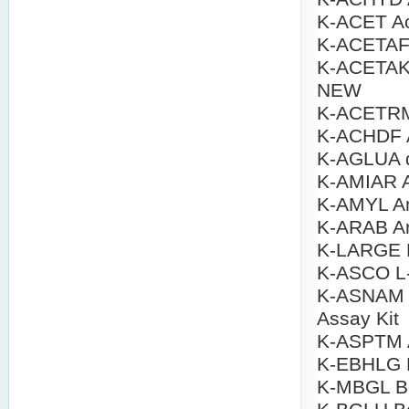
K-ACET Ac
K-ACETAF 
K-ACETAK 
NEW
K-ACETRM 
K-ACHDF Av
K-AGLUA α
K-AMIAR A
K-AMYL Am
K-ARAB Ar
K-LARGE L
K-ASCO L-
K-ASNAM L
Assay Kit
K-ASPTM A
K-EBHLG E
K-MBGL Be