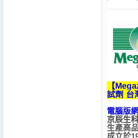
【Mega
試劑 
電腦版
京辰生科
生產高
成立於1