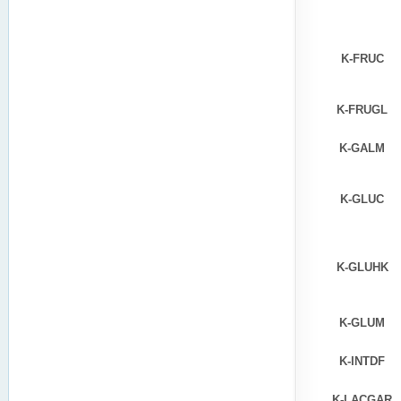
K-FRUC
K-FRUGL
K-GALM
K-GLUC
K-GLUHK
K-GLUM
K-INTDF
K-LACGAR