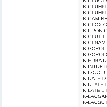
K-GLUC D-
K-GLUHKL 
K-GLUHKR 
K-GAMINE 
K-GLOX Gl
K-URONIC 
K-GLUT L-
K-GLNAM L
K-GCROL G
K-GCROLGK
K-HDBA D-
K-INTDF In
K-ISOC D-I
K-DATE D-
K-DLATE D/
K-LATE L-L
K-LACGAR 
K-LACSU L