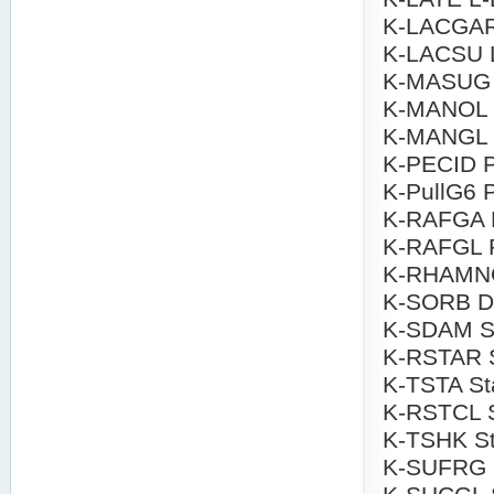
K-LACGAR 
K-LACSU L
K-MASUG 
K-MANOL D
K-MANGL 
K-PECID Pe
K-PullG6 P
K-RAFGA R
K-RAFGL R
K-RHAMN
K-SORB D-S
K-SDAM S
K-RSTAR S
K-TSTA St
K-RSTCL St
K-TSHK Sta
K-SUFRG S