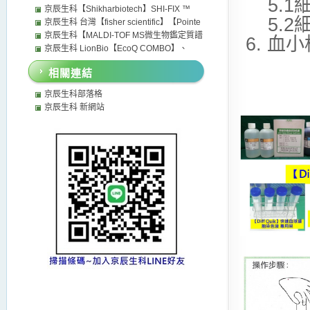
5.1細胞
【EcoQ COMBO】二合一實驗室級超純水系
【Ruixibiotech】【nanocomposix】【】
SuperFrost Plus Adhesion slides Control
毒液或Kit 質體 Vector
京辰生科【Shikharbiotech】SHI-FIX ™
5.2細胞
統 可以加裝去除內毒素 可以取代Merck
Gold Nanoparticles InnovaGOLD 奈米金
Slides- Fisher Scientific Thermo scientific
COVERSLIPS 懸浮細胞專用玻片 台灣代理商
京辰生科 台灣【fisher scientific】【Pointe
millipore Sigma 純水機 默克Milli-Q超純水 純
Innova Biosciences BBIsolution
superfrost microscope slides
distributors
HORIBA Scientific】fishersci fisher scientific
京辰生科【MALDI-TOF MS微生物鑑定質譜
6. 血小板
水系統 Milli-Q超純水系統
Nanoparticles
thermo Pointe Scientific 歐美日本試劑藥品經
儀】MicroIDSys (ASTA)、Bruker MALDI
京辰生科 LionBio【EcoQ COMBO】、
銷代理
Biotyper 與 BioMérieux VITEK MS 推薦 評價
【Millipore (Merck)】【ELGA】 與
相關連結
比較CP值 台灣京辰生科購買價格我最便宜 台
【Sartorius】實驗室超純水系統 純水機推薦
灣歐美日本韓國各廠牌試劑藥品 經銷代理商
評價 評比 比較優缺點 台灣CP值最高的超純水
京辰生科部落格
MALDI-TOF MS 飛行質譜儀分析儀快速菌種鑑
機 台灣歐美日本試劑藥品經銷代理商
京辰生科 新網站
定 京辰生科【MALDI-TOF MS微生物鑑定質譜
儀】