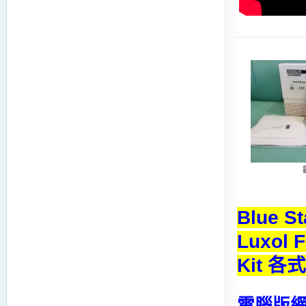
Blue S
Luxol F
Kit 
電腦版