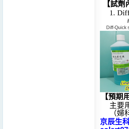
【試劑
1. D
Diff
-
Quick 
【預期
主要
（婦
京辰生科 