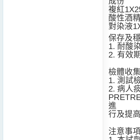
成份
複紅1X25
酸性酒精1
對染液1X
保存及
1. 耐
2. 有
檢體收
1. 測
2. 病
PRETR
進
行及提
注意事
1. 本