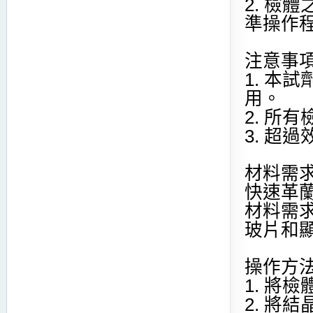
2. 檢
準操作
注意事
1. 本
用。
2. 所
3. 超
材料需
快速革
材料需
玻片和
操作方
1. 將
2. 將