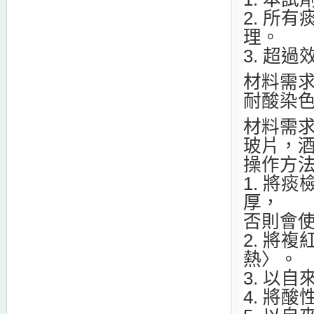
2. 所
理。
3. 超
材料需
耐酸染
材料需
玻片，
操作方
1. 將
厚，
否則會
2. 將
熱〉。
3. 以
4. 將