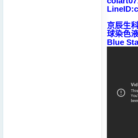
colart0
LineID:
京辰生科 D
球染色液 
Blue Sta