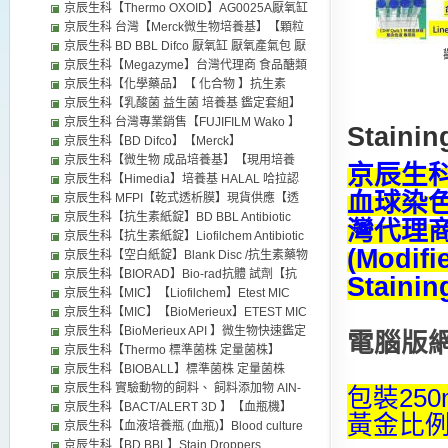
氧指示劑96118 台灣代理商 微耗氧產氣包 微
厭氧缸 生物梅里埃 法國 【厭氧缸】厭氧產氣
京辰生科【Thermo OXOID】AG0025A厭氧缸
需氧產氣包 微厭氧產氣包 厭氧袋 Thermo
包 微耗氧產氣包 96118 厭氧指示劑 無氧指示
BR0055B 厭氧指示劑 台灣代理商 MGC厭氧
京辰生科 台灣【Merck微生物培養基】【顆粒
OXOID Merck Millipore BD BBL distributors
紙 台灣現貨供應【可以取代MGC厭氧缸 MGC
缸 厭氧產氣包 Thermo OXOID distributors
微生物培養基】【Sigma-Aldrich】
京辰生科 BD BBL Difco 厭氧缸 厭氧產氣包 厭
厭氧產氣包】 Biomerieux 歐美日本試劑藥品
MerckMillipore台灣經銷代理默克) 成品培養基
氧指示劑 (Gas Pak System & Anaerobic
京辰生科【Megazyme】台灣代理商 食品醣類
經銷代理
粉末培養基 厭氧缸 厭氣缸 厭氧產氣包 代理
Products) 台灣 京辰生科 經銷 代理歐美各廠牌
檢測分析試劑 【NEOGEN】代理商
京辰生科【化學藥品】【 化合物 】抗生素
試劑 藥品 培養基
Megazyme distributors
compound 中間體 化學標準品 特殊化學品
京辰生科【乳酸菌 益生菌 培養基 鑑定套組】
Biochemicals and Enzymes 台灣代理商
成品培養基 BIM-25 微生物培養基 API鑑定套
京辰生科 台灣專業銷售【FUJIFILM Wako 】
Stainin
distributor
組 台灣代理商 distributors
和光純藥株式會社【化學藥品】【 化合物 】
京辰生科【BD Difco】【Merck】
試劑製造商 化學藥品 抗體代理 iba1 antibody
【Himedia】【Neogen】微生物 培養基 (粉
京辰生科【微生物 成品培養基】【現用培養
京辰生科【
Laboratory Chemicals-FUJIFILM Wako
末) 台灣 各廠牌套組試劑藥品代理 成品培養基
基】Agar plate 綿羊血 馬血 distributors 台灣
京辰生科【Himedia】培養基 HALAL 哈拉認
血球染色液
Chemicals
distributor
代理商
證 清真認證 台灣代理商 微生物培養基 成品培
京辰生科 MFPI【乾式透析膜】現貨供應【透
養基 Himedia distributors
析夾】MFPI (Cellu-Sep T)、Orange、
京辰生科【抗生素紙錠】BD BBL Antibiotic
灣代理商 Di
Spectrum (Repligen) 台灣代理商 distributors
discs 藥敏紙片 台灣代理商 BD BBL
京辰生科【抗生素紙錠】Liofilchem Antibiotic
(Modifi
distributors 成品培養基
discs 藥敏紙片 台灣代理商 Etest MIC Test
京辰生科【空白紙錠】Blank Disc /抗生素藥物
Strip藥敏試驗 空白紙錠 Liofilchem
測定濾紙 台灣代理商 抗生素紙錠 Liofilchem
京辰生科【BIORAD】Bio-rad抗體 試劑【抗
Stainin
distributors OXOID Thermo Disc dispenser
distributors
生素紙錠】Antibiotic discs 藥敏紙片 台灣代理
京辰生科【MIC】【Liofilchem】Etest MIC
商 distributors
Test Strip藥敏試驗 台灣代理商 抗生素紙錠 空
京辰生科【MIC】【BioMerieux】ETEST MIC
白紙錠 Liofilchem distributors
Test Strip藥敏試驗 台灣代理商 Etest
京辰生科【BioMerieux API 】微生物快速鑑定
電腦版
BioMerieux distributors 成品培養基
套組 台灣代理商 distributors BioMerieux API
京辰生科【Thermo 標準菌株 定量菌株】
成品培養基
OXOID 定性定量菌株 台灣代理商 台灣經銷代
京辰生科【BIOBALL】標準菌株 定量菌株
理實驗室試劑藥品 GPT 可以取代
【BioMerieux】培養基效能試驗 台灣經銷代
京辰生科 實驗動物的飼料、 飼料添加物 AIN-
包裝250
MicroBioLogics (MBL) 品管用標準菌株 EZ-
理實驗室試劑藥品 可以取代 MicroBioLogics
76、AIN-76 A、AIN-93G、 維生素混合物
京辰生科【BACT/ALERT 3D 】【血瓶機】
黃金比
Acc Shot EZ-CFU Thermo OXOID 厭氧缸 厭
(MBL) 品管用標準菌株 EZ-Acc Shot EZ-CFU
Vitamin Mixture、 礦物質混合物AIN-76 Salt
【BioMerieux】distributors
京辰生科【血液培養瓶 (血瓶)】Blood culture
氧產氣包 抗生素紙錠 distributors
Mix 現貨供應
京辰生科【BD BBL】Stain Droppers