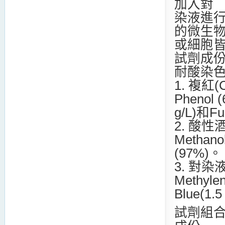
加入對
染液進行
的微生
或細胞
試劑成
耐酸染
1. 複紅
Phenol (
g/L)和Fuc
2. 酸性酒
Methano
(97%)。
3. 對染
Methyle
Blue(1.5
試劑組