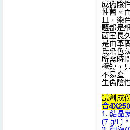
成偽陰
性菌。
且，染色
題都是
菌室長
是由革
氏染色法(H
所需時
極短，只
不易產
生偽陰
試劑成
合4X250
1. 結晶紫
(7 g/L)
2. 碘液(G