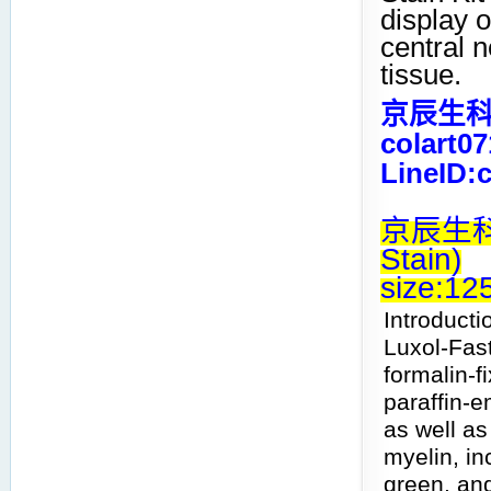
display 
central 
tissue.
京辰生科 
colart0
LineID:
京辰生科 Lu
Stain)
size:12
Introducti
Luxol-Fast
formalin-f
paraffin-e
as well as
myelin, in
green, and