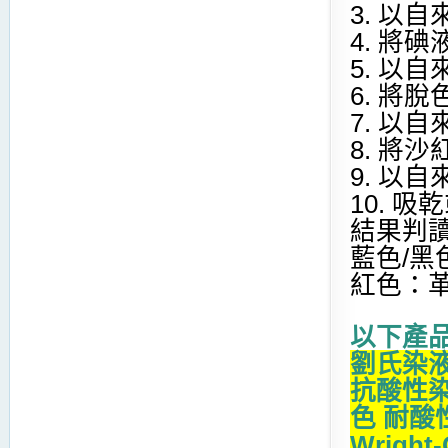
3. 以
4. 將
5. 以
6. 將
7. 以
8. 將
9. 以
10. 
結果判
藍色/黑
紅色：革
以下產
劉氏染液A
抗酸性染劑 
色 耐酸
Wright-