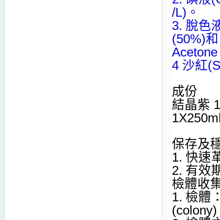
/L)。
3. 脫色液
(50%)和
Acetone
4 沙紅(S
成份
結晶紫 1
1X250m
保存及
1. 快
2. 有
檢體收
1. 檢
(colony