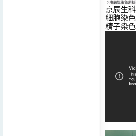
京辰生科 Di
細胞染色
精子染色 獸醫