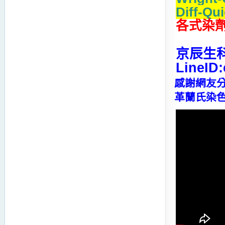
Diff-Qui
各式染
京辰生科 
LineID:
感謝網友分
革蘭氏染