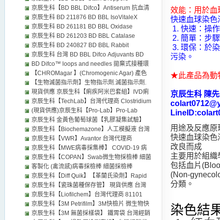
REAGENTS 台灣代理商 distributors
京辰生科【BD BBL Difco】Antiserum 抗血清
效能：用於血
BD 沙門氏菌抗血清 台灣 經銷代理
京辰生科 BD 211876 BD BBL IsoVitaleX
快速血球染色
Enrichment 台灣代理商 distributors
京辰生科 BD 261181 BD BBL Oxidase
1. 快速：操
reagent 氧化酶試劑 台灣代理商 distributors
京辰生科 BD 261203 BD BBL Catalase
2. 簡單：步
Reagent Dropper 過氧化氫酶試劑 台灣代理
京辰生科 BD 240827 BD BBL Rabbit
3. 環保：
商 distributors
Coagulase Plasma Rabbit with EDTA 台灣代
京辰生科 台灣 BD BBL Difco Adjuvants BD
污染。
理商 distributors
263810 完全佐劑 BD 263910不完全佐劑 BD
BD Difco™ loops and needles 拋棄式接種環
231141結核菌H37台灣代理商 distributors
【CHROMagar 】(Chromogenic Agar) 產色
★此產品為動
素培養基
【生物滅菌指示劑】生物指示劑.滅菌指示劑.
Bioindicator, BI
現貨供應 京辰生科【痢疾阿米巴套組】IVD痢
京辰生科 陳先生0
疾阿米巴檢測套組E. Histolytica ELISA Kit 台
京辰生科【TechLab】台灣代理商 Clostridium
colart0712@
灣代理商 distributors
difficile 困難梭狀桿菌 快篩檢驗檢測試劑 IVD
(現貨供應)京辰生科【Pro-Lab】Pro-Lab
LineID:colar
distributors
Diagnostics USA 台灣代理商 金黃色葡萄球菌
京辰生科 金黃色葡萄球菌【乳膠凝集試驗】
用途及反應原
乳膠凝集試驗套組PL080B Staph Latex
沙門氏菌 乳膠凝集 Latex agglutination 台灣
京辰生科【Biochemazone】人工模擬液 台灣
快速血球染色液係由
代理商
代理商 人造體液 人工唾液 人造尿液 DIN
京辰生科【VWR】Avantor 台灣代理商
改良而成
53160人工汗液 台灣代理商 distributors
Epredia™ J1800AMNZ Epredia SuperFrost
京辰生科【MWE病毒採集棒】 COVID-19 病
主要用於組織學染色(
Plus Adhesion slides Control Slides- Fisher
毒採集運送管 冠狀病毒 distributors
京辰生科【COPAN】Swab微生物採檢棒 細菌
包括血片(Bloo
Scientific Thermo scientific superfrost
採檢運送管 病毒採集管
客製化 (禽流感)病毒採檢棒 細菌採檢棒
(Non-gynec
microscope slides
京辰生科【Diff Quik】【革蘭氏染劑】Rapid
分類。
Gram stain/ 【Diff Quick】細胞血球染劑
京辰生科【瓷珠菌種保存管】 現貨供應 台灣
【Acid Fast stain】耐酸性染劑 TB stain 抗酸
代理商 微生物培養基 成品培養基 厭氧缸 產氣
京辰生科【Liofilchem】台灣代理商 81101
性染色液【Luxol Fast Blue Stain Kit】(Myelin
包 抗生素紙錠 distributors
MUP Selective Supplement (Liofilchem)乳酸
京辰生科【3M Petrifilm】3M快檢片 微生物快
染色結果
Stain) 染色液 台灣代理商 distributors
菌 TOS MUP (Lithium-Mupirocin)
檢片 台灣經銷代理
京辰生科【3M 無菌採樣袋】 鐵胃袋 台灣經銷