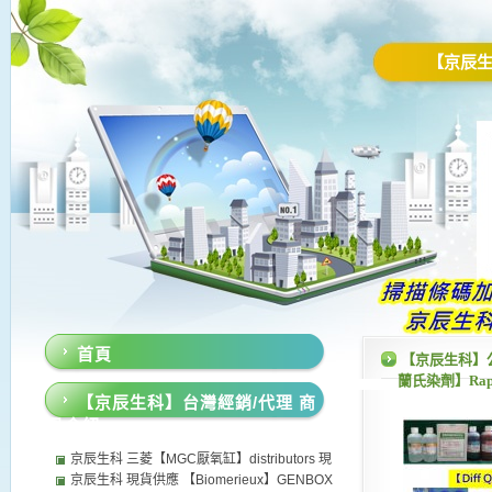
【京辰
首頁
【京辰生科】
蘭氏染劑】Rapid
【京辰生科】台灣經銷/代理 商
stain 抗酸性染色液
品介紹
京辰生科 三菱【MGC厭氧缸】distributors 現
貨供應 日本MGC厭氧產氣包 微需氧產氣包 厭
京辰生科 現貨供應 【Biomerieux】GENBOX