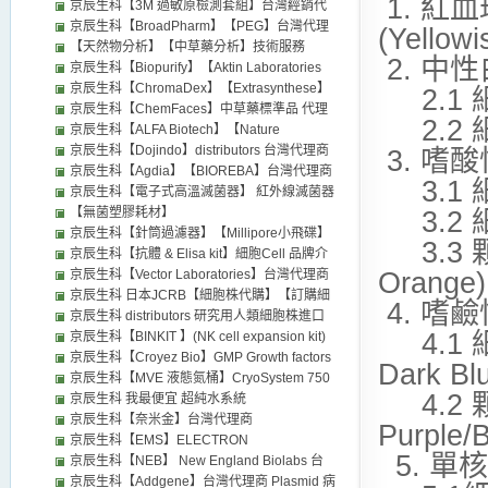
1. 紅血球
代理
京辰生科【3M 過敏原檢測套組】台灣經銷代
理
京辰生科【BroadPharm】【PEG】台灣代理
(Yellow
商 distributors 廠牌 PEG衍生物 藥物傳輸 相關
【天然物分析】【中草藥分析】技術服務
2. 中性白
產品 Biochemicals and Enzymes 京辰生科
Custom Service
京辰生科【Biopurify】【Aktin Laboratories
【BroadPharm】台灣代理商 聚乙二醇 PEG
】中草藥標準品 中藥標準品 天然化合物
京辰生科【ChromaDex】【Extrasynthese】
2.1 細
Lipid 產品 PEG衍生物 藥物傳輸 PEG客製化
Biochemicals and Enzymes 台灣代理商
中草藥標準品 天然化合物 法國中草藥
京辰生科【ChemFaces】中草藥標準品 代理
2.2 細
PEG訂製 PEG定制 broadpharm distributor
distributors
Biochemicals and Enzymes 台灣代理商
商 植物天然化合物 天然產物 Biochemicals
京辰生科【ALFA Biotech】【Nature
broad pharm
distributors
and Enzymes 台灣代理商
Standard 詩丹德】【BioCrick】中草藥標準品
京辰生科【Dojindo】distributors 台灣代理商
3. 嗜酸性
天然化合物 天然物 Compund 化合物
CCK8 試劑 套組 化合物 distributors
京辰生科【Agdia】【BIOREBA】台灣代理商
3.1 細
Biochemicals and Enzymes 代理商
distributors 植物病毒的檢測試劑 ELISA kit
京辰生科【電子式高溫滅菌器】 紅外線滅菌器
Dragon 320 Dragon 300 不鏽鋼培養皿旋轉台
【無菌塑膠耗材】
3.2 細
台灣代理商 distributors
京辰生科【針筒過濾器】【Millipore小飛碟】
3.3 顆
Millex 針頭過濾器
京辰生科【抗體 & Elisa kit】細胞Cell 品牌介
Orange
紹 台灣代理商 distributors
京辰生科【Vector Laboratories】台灣代理商
distributors【VectorLabs】 免疫試劑,IHC,螢
京辰生科 日本JCRB【細胞株代購】【訂購細
4. 嗜鹼
光染色,各類產品
胞】Addexbio ACCEGEN代理細胞試劑
京辰生科 distributors 研究用人類細胞株進口
4.1 細
Primary Cell Stem Cell Cell Line 培養基 cell
各廠牌細胞 台灣代理 進口代訂代購
京辰生科【BINKIT 】(NK cell expansion kit)
culture台灣代理商
PBMC【JCRB Cell Bank】【PromoCell】
NK細胞培養放大 日本 NK細胞培養基 台灣代
京辰生科【Croyez Bio】GMP Growth factors
Dark Bl
【AddexBio 細胞】【kerafast 細胞】
理商 distributors
(GMP grade rProtein )
京辰生科【MVE 液態氮桶】CryoSystem 750
4.2 顆
【ACCEGEN】【iXCells】【cell
我最便宜 液態氮儲存桶 【MVE XC 47 11-
京辰生科 我最便宜 超純水系統
application】【cell systems】【Cyagen】
6SQ】distributors 京辰生科 台灣現貨供應
LionBio【EcoQ COMBO】台灣代理商 二合一
京辰生科【奈米金】台灣代理商
Purple/
【CET celleng-tech 細胞】【CHI Scientific】
LAB10 LAB20 LAB30【MVE 液態氮桶】MVE
實驗室級超純水系統 純水機 可以加裝去除內
【bbisolutions】【nanobiosols】
京辰生科【EMS】ELECTRON
5. 單核
【Celprogen】【Innoprot細胞】
Lab Series 我最便宜 - LAB 10 LAB 20 LAB
毒素的裝置(費用另計) 京辰生科 我最便宜 純
【nanocs】【nanoprobes】【nanopartz】
MICROSCOPY SCIENCES (emsdiasum) 台
京辰生科【NEB】 New England Biolabs 台
30 歐美日本試劑藥品經銷代理
水機 超純水系統 LionBio 台灣經銷代理
【nanocomposix】【nanopartz】
灣代理商 Epredia™ J1800AMNZ Epredia
灣經銷代理
京辰生科【Addgene】台灣代理商 Plasmid 病