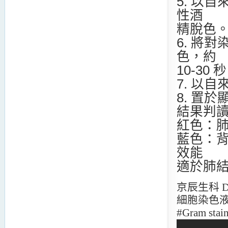
5. 以
性酒
精脫色
6. 將
色，約
10-30 
7. 以
8. 置
結果判
紅色：肺
藍色：
效能
適於肺結
京辰生科 Di
細胞染色液
#Gram stain