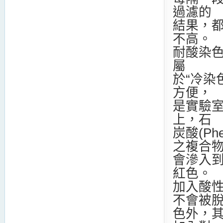
過濾的
結果，
不高。
耐酸染色液
屬
於“冷染
方便，
是實驗
上，石
炭酸(Phe
之複合
會滲入
紅色。
加入酸性
不會被
色外，