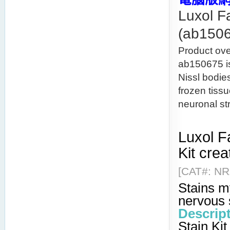
Luxol Fa
(ab150
Product ove
ab150675 is
Nissl bodie
frozen tissu
neuronal str
Luxol Fa
Kit crea
[CAT#: NR
Stains m
nervous 
Descrip
Stain Ki