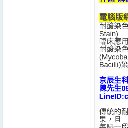
電腦版
耐酸染
Stain)
臨床應
耐酸染
(Mycoba
Bacilli
京辰生
陳先生090
LineID:
傳統的
果，且
每隔一